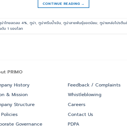
CONTINUE READING
→
ทูน่าไทยลดลง 4%
,
ทูน่า
,
ทูน่าครีบน้ำเงิน
,
ทูน่าสายพันธุ์ยอดนิยม
,
ทูน่าแหล่งโปรตีน
ันดับ 1 ของโลก
ut PRIMO
pany History
Feedback / Complaints
ion & Mission
Whistleblowing
pany Structure
Careers
Policies
Contact Us
porate Governance
PDPA