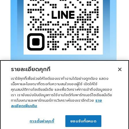
รายละเอียดคุกกี้
เราใช้คุกกี้เพื่อช่วยให้ไซต์ของเราทำงานได้อย่างถูกต้อง แสดง
เนื้อหาและโฆษณาที่ตรงกับความสนใจของผู้ใช้ เปิดให้ใช้
คุณสมบัติทางโซเชียลมีเดีย และเพื่อวิเคราะห์การเข้าถึงข้อมูลของ
เรา เรายังแบ่งปันข้อมูลการใช้งานไซต์กับพาร์ทเนอร์โซเชียลมีเดีย
การโฆษณาและพาร์ทเนอร์การวิเคราะห์ของเราอีกด้วย
ราย
หน้าแรก
บริการของเรา
ข่าวสารและกิจกรรม
PRIMO CLUB
เกี่ยวกับเรา
นักลงทุนสัมพันธ์
นโยบายการกำกับดูแลกิจการที่ดี
ละเอียดเพิ่มเติม
ความยั่งยืน
ติดต่อเรา
ติดต่อเรา
Copyright 2026 ©
Primo Service Solution Company
การตั้งค่าคุกกี้
ยอมรับทั้งหมด
Limited