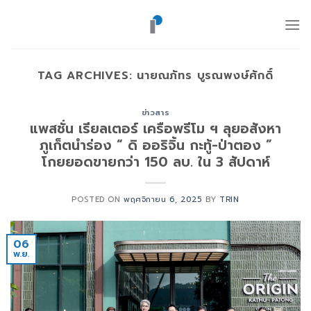
ข้าม
ไป
ยัง
เนื้อหา
TAG ARCHIVES:
นายณภัทร บูรณพงษ์ศักดิ์
ข่าวสาร
แพสชั่น เรียลเตอร์ เครือพรีโม ฯ ลุยอสังหา
ภูเก็ตนำร่อง “ ดิ ออริจิ้น กะทู้-ป่าตอง ”
โกยยอดขายกว่า 150 ลบ. ใน 3 สัปดาห์
POSTED ON
พฤศจิกายน 6, 2025
BY
TRIN
06
พ.ย.