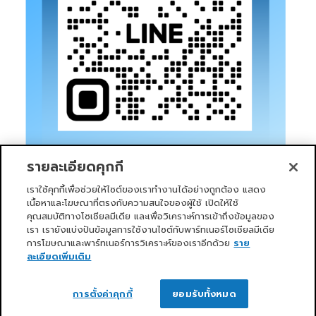
รายละเอียดคุกกี้
เราใช้คุกกี้เพื่อช่วยให้ไซต์ของเราทำงานได้อย่างถูกต้อง แสดง
เนื้อหาและโฆษณาที่ตรงกับความสนใจของผู้ใช้ เปิดให้ใช้
คุณสมบัติทางโซเชียลมีเดีย และเพื่อวิเคราะห์การเข้าถึงข้อมูลของ
เรา เรายังแบ่งปันข้อมูลการใช้งานไซต์กับพาร์ทเนอร์โซเชียลมีเดีย
การโฆษณาและพาร์ทเนอร์การวิเคราะห์ของเราอีกด้วย
ราย
หน้าแรก
บริการของเรา
ข่าวสารและกิจกรรม
PRIMO CLUB
เกี่ยวกับเรา
นักลงทุนสัมพันธ์
นโยบายการกำกับดูแลกิจการที่ดี
ละเอียดเพิ่มเติม
ความยั่งยืน
ติดต่อเรา
ติดต่อเรา
Copyright 2026 ©
Primo Service Solution Company
การตั้งค่าคุกกี้
ยอมรับทั้งหมด
Limited
OPEN