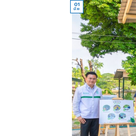
01
มิ.ย.