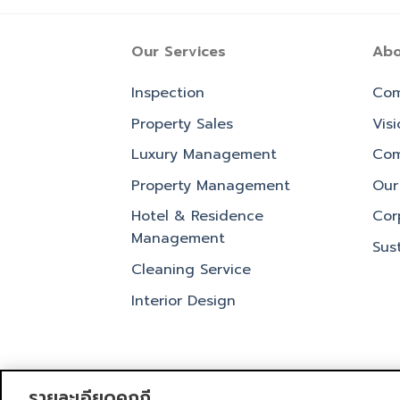
Our Services
Abo
Inspection
Com
Property Sales
Vis
Luxury Management
Com
Property Management
Our 
Hotel & Residence
Cor
Management
Sust
Cleaning Service
Interior Design
รายละเอียดคุกกี้