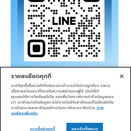
รายละเอียดคุกกี้
เราใช้คุกกี้เพื่อช่วยให้ไซต์ของเราทำงานได้อย่างถูกต้อง แสดง
เนื้อหาและโฆษณาที่ตรงกับความสนใจของผู้ใช้ เปิดให้ใช้
คุณสมบัติทางโซเชียลมีเดีย และเพื่อวิเคราะห์การเข้าถึงข้อมูลของ
เรา เรายังแบ่งปันข้อมูลการใช้งานไซต์กับพาร์ทเนอร์โซเชียลมีเดีย
การโฆษณาและพาร์ทเนอร์การวิเคราะห์ของเราอีกด้วย
ราย
หน้าแรก
บริการของเรา
ข่าวสารและกิจกรรม
PRIMO CLUB
เกี่ยวกับเรา
นักลงทุนสัมพันธ์
นโยบายการกำกับดูแลกิจการที่ดี
ละเอียดเพิ่มเติม
ความยั่งยืน
ติดต่อเรา
ติดต่อเรา
Copyright 2026 ©
Primo Service Solution Company
การตั้งค่าคุกกี้
ยอมรับทั้งหมด