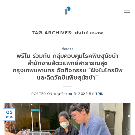
ข้าม
ไป
ยัง
เนื้อหา
TAG ARCHIVES:
ฝังไมโครชิพ
ข่าวสาร
พรีโม ร่วมกับ กลุ่มควบคุมโรคพิษสุนัขบ้า
สำนักงานสัตวแพทย์สาธารณสุข
กรุงเทพมหานคร จัดกิจกรรม “ฝังไมโครชิพ
และฉีดวัคซีนพิษสุนัขบ้า”
POSTED ON
พฤศจิกายน 5, 2025
BY
TRIN
05
พ.ย.