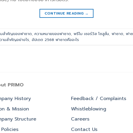
CONTINUE READING
→
ามสำคัญของฟาซาด
,
ความหมายของฟาซาด
,
พรีโม เซอร์วิส โซลูชั่น
,
ฟาซาด
,
ฟาซ
วามสำคัญอย่างไร
,
อัปเดต 2568 ฟาซาดคืออะไร
ut PRIMO
pany History
Feedback / Complaints
ion & Mission
Whistleblowing
pany Structure
Careers
Policies
Contact Us