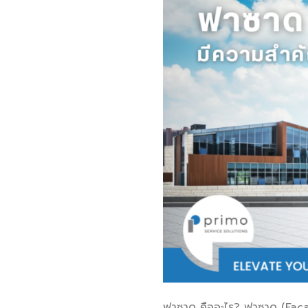
ฟาซาด คืออะไร? ฟาซาด (Faca