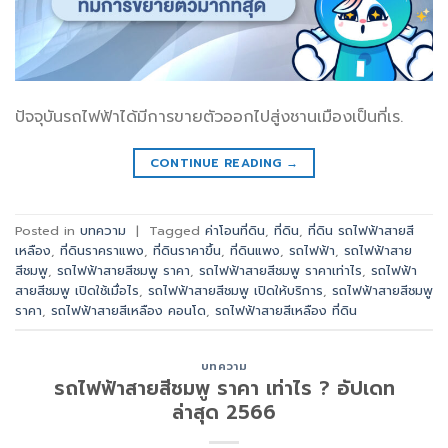
ปัจจุบันรถไฟฟ้าได้มีการขายตัวออกไปสู่งชานเมืองเป็นที่เร.
CONTINUE READING
→
Posted in
บทความ
|
Tagged
ค่าโอนที่ดิน
,
ที่ดิน
,
ที่ดิน รถไฟฟ้าสายสี
เหลือง
,
ที่ดินราคราแพง
,
ที่ดินราคาขึ้น
,
ที่ดินแพง
,
รถไฟฟ้า
,
รถไฟฟ้าสาย
สีชมพู
,
รถไฟฟ้าสายสีชมพู ราคา
,
รถไฟฟ้าสายสีชมพู ราคาเท่าไร
,
รถไฟฟ้า
สายสีชมพู เปิดใช้เมื่อไร
,
รถไฟฟ้าสายสีชมพู เปิดให้บริการ
,
รถไฟฟ้าสายสีชมพู
ราคา
,
รถไฟฟ้าสายสีเหลือง คอนโด
,
รถไฟฟ้าสายสีเหลือง ที่ดิน
บทความ
รถไฟฟ้าสายสีชมพู ราคา เท่าไร ? อัปเดท
ล่าสุด 2566