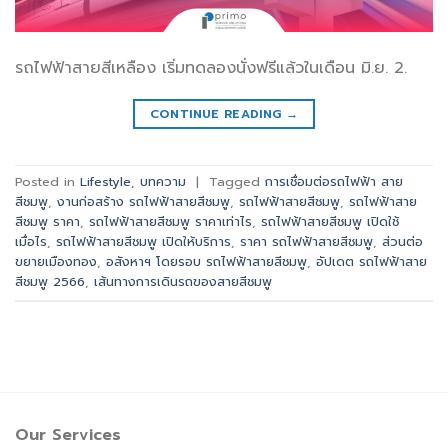
รถไฟฟ้าสายสีเหลือง เริ่มทดลองนั่งฟรีแล้วในเดือน มิ.ย. 2.
CONTINUE READING
→
Posted in
Lifestyle
,
บทความ
|
Tagged
การเชื่อมต่อรถไฟฟ้า สาย
สีชมพู
,
งานก่อสร้าง รถไฟฟ้าสายสีชมพู
,
รถไฟฟ้าสายสีชมพู
,
รถไฟฟ้าสาย
สีชมพู ราคา
,
รถไฟฟ้าสายสีชมพู ราคาเท่าไร
,
รถไฟฟ้าสายสีชมพู เปิดใช้
เมื่อไร
,
รถไฟฟ้าสายสีชมพู เปิดให้บริการ
,
ราคา รถไฟฟ้าสายสีชมพู
,
ส่วนต่อ
ขยายเมืองทอง
,
อสังหาฯ โดยรอบ รถไฟฟ้าสายสีชมพู
,
อัปเดต รถไฟฟ้าสาย
สีชมพู 2566
,
เส้นทางการเดินรถของสายสีชมพู
Our Services