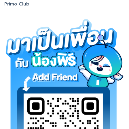
Primo Club