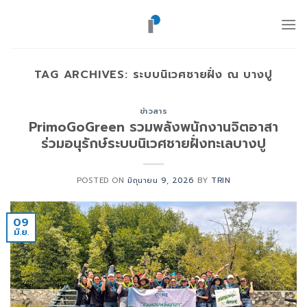
ข้าม
ไป
ยัง
เนื้อหา
TAG ARCHIVES:
ระบบนิเวศชายฝั่ง ณ บางปู
ข่าวสาร
PrimoGoGreen รวมพลังพนักงานจิตอาสา
ร่วมอนุรักษ์ระบบนิเวศชายฝั่งทะเลบางปู
POSTED ON
มิถุนายน 9, 2026
BY
TRIN
09
มิ.ย.