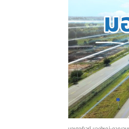
มอเตอร์เวย์ บางใหญ่-กาญจนบุร