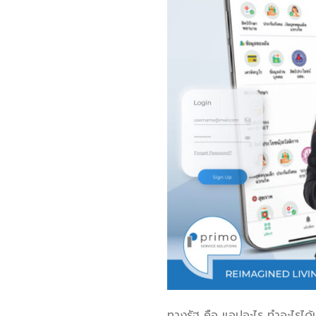
ทางรัฐ คือ แอปอะไร ทำอะไรได้บ