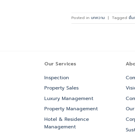
Posted in
บทความ
|
Tagged
ยื่
Our Services
Abo
Inspection
Com
Property Sales
Vis
Luxury Management
Com
Property Management
Our 
Hotel & Residence
Cor
Management
Sust