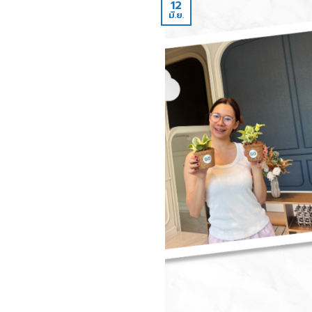
12
มิ.ย.