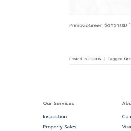
PrimoGoGreen จัดกิจกรรม “
Posted in
ข่าวสาร
|
Tagged
Gre
Our Services
Abo
Inspection
Com
Property Sales
Vis