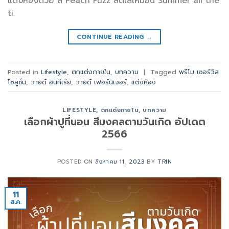
แต่งห้องด้วย สี Peach Fuzz สดใสเหมือน Summer all the
ti.
CONTINUE READING
→
Posted in
Lifestyle
,
ตกแต่งภายใน
,
บทความ
|
Tagged
พรีโม เซอร์วิส
โซลูชั่น
,
วายด์ อินทีเรีย
,
วายด์ เฟอร์นิเจอร์
,
แต่งห้อง
LIFESTYLE
,
ตกแต่งภายใน
,
บทความ
เลือกผ้าปูที่นอน สีมงคลตามวันเกิด อัปเดต
2566
POSTED ON
สิงหาคม 11, 2023
BY
TRIN
11
ส.ค.