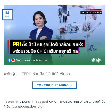
14
ธ.ค.
#ทันหุ้น – “PRI” ร่วมมือ “CHIC” พันธม.
CONTINUE READING
→
Posted in
ข่าวสาร
|
Tagged
CHIC REPUBLIC
,
PRI X CHIC
,
วายด์ อิน
ทีเรีย
,
ออกแบบตกแต่งภายใน