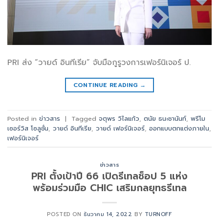
PRI ส่ง “วายด์ อินทีเรีย” จับมือกูรูวงการเฟอร์นิเจอร์ ป.
CONTINUE READING
→
Posted in
ข่าวสาร
|
Tagged
จตุพร วิไลแก้ว
,
ตนัย ธนะชานันท์
,
พรีโม
เซอร์วิส โซลูชั่น
,
วายด์ อินทีเรีย
,
วายด์ เฟอร์นิเจอร์
,
ออกแบบตกแต่งภายใน
,
เฟอร์นิเจอร์
ข่าวสาร
PRI ตั้งเป้าปี 66 เปิดรีเทลช็อป 5 แห่ง
พร้อมร่วมมือ CHIC เสริมกลยุทธรีเทล
POSTED ON
ธันวาคม 14, 2022
BY
TURNOFF