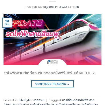
POSTED ON
มิถุนายน 14, 2023
BY
TRIN
14
มิ.ย.
รถไฟฟ้าสายสีเหลือง เริ่มทดลองนั่งฟรีแล้วในเดือน มิ.ย. 2.
CONTINUE READING
→
Posted in
Lifestyle
,
บทความ
|
Tagged
การเชื่อมต่อรถไฟฟ้า สาย
สีชมพู
,
งานก่อสร้าง รถไฟฟ้าสายสีชมพู
,
รถไฟฟ้าสายสีชมพู
,
รถไฟฟ้าสาย