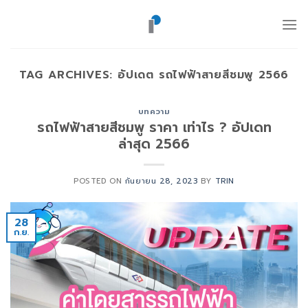
ข้าม
ไป
ยัง
เนื้อหา
TAG ARCHIVES:
อัปเดต รถไฟฟ้าสายสีชมพู 2566
บทความ
รถไฟฟ้าสายสีชมพู ราคา เท่าไร ? อัปเดท
ล่าสุด 2566
POSTED ON
กันยายน 28, 2023
BY
TRIN
28
ก.ย.