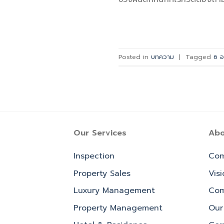
Posted in
บทความ
|
Tagged
6 อ
Our Services
Abo
Inspection
Com
Property Sales
Vis
Luxury Management
Com
Property Management
Our 