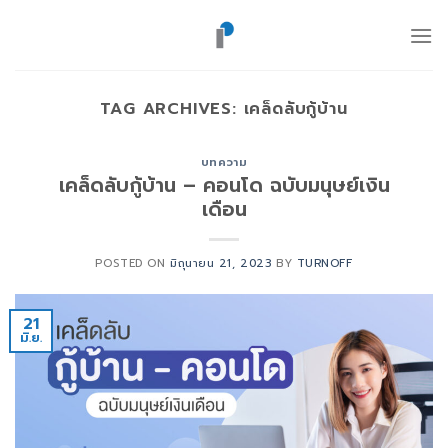
ข้าม
ไป
ยัง
เนื้อหา
TAG ARCHIVES:
เคล็ดลับกู้บ้าน
บทความ
เคล็ดลับกู้บ้าน – คอนโด ฉบับมนุษย์เงิน
เดือน
POSTED ON
มิถุนายน 21, 2023
BY
TURNOFF
21
มิ.ย.