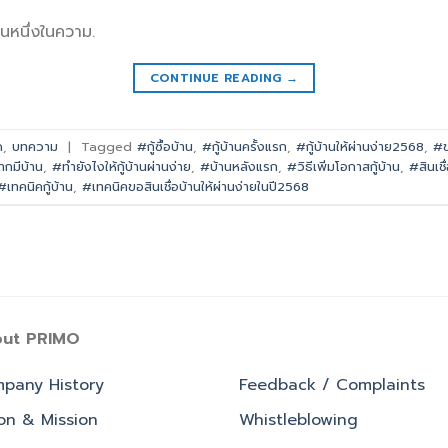
็นหนึ่งในความ.
CONTINUE READING
→
ด
,
บทความ
|
Tagged
#กู้ซื้อบ้าน
,
#กู้บ้านครั้งแรก
,
#กู้บ้านให้ผ่านง่าย2568
,
#ข
ากมีบ้าน
,
#ทำยังไงให้กู้บ้านผ่านง่าย
,
#บ้านหลังแรก
,
#วิธีเพิ่มโอกาสกู้บ้าน
,
#สินเชื
#เทคนิคกู้บ้าน
,
#เทคนิคขอสินเชื่อบ้านให้ผ่านง่ายในปี2568
ut PRIMO
pany History
Feedback / Complaints
ion & Mission
Whistleblowing