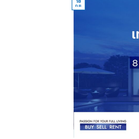
18
ก.ย.