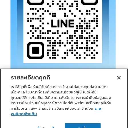
รายละเอียดคุกกี้
เราใช้คุกกี้เพื่อช่วยให้ไซต์ของเราทำงานได้อย่างถูกต้อง แสดง
เนื้อหาและโฆษณาที่ตรงกับความสนใจของผู้ใช้ เปิดให้ใช้
คุณสมบัติทางโซเชียลมีเดีย และเพื่อวิเคราะห์การเข้าถึงข้อมูลของ
เรา เรายังแบ่งปันข้อมูลการใช้งานไซต์กับพาร์ทเนอร์โซเชียลมีเดีย
การโฆษณาและพาร์ทเนอร์การวิเคราะห์ของเราอีกด้วย
ราย
หน้าแรก
บริการของเรา
ข่าวสารและกิจกรรม
PRIMO CLUB
เกี่ยวกับเรา
นักลงทุนสัมพันธ์
นโยบายการกำกับดูแลกิจการที่ดี
ละเอียดเพิ่มเติม
ความยั่งยืน
ติดต่อเรา
ติดต่อเรา
Copyright 2026 ©
Primo Service Solution Company