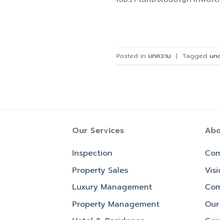
Posted in
บทความ
|
Tagged
uno
Our Services
Abo
Inspection
Com
Property Sales
Vis
Luxury Management
Com
Property Management
Our 