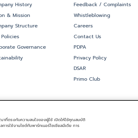
pany History
Feedback / Complaints
ion & Mission
Whistleblowing
pany Structure
Careers
Policies
Contact Us
porate Governance
PDPA
ainability
Privacy Policy
DSAR
Primo Club
ณาที่ตรงกับความสนใจของผู้ใช้ เปิดให้ใช้คุณสมบัติ
ิจกรรม
PRIMO CLUB
เกี่ยวกับเรา
นักลงทุนสัมพันธ์
นโยบายการกำกับด
มูลการใช้งานไซต์กับพาร์ทเนอร์โซเชียลมีเดีย การ
Copyright 2026 ©
Primo Service Solution Company Limited