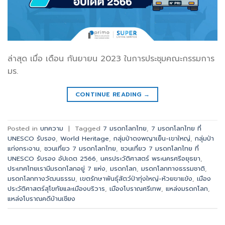
ล่าสุด เมื่อ เดือน กันยายน 2023 ในการประชุมคณะกรรมการ
มร.
CONTINUE READING
→
Posted in
บทความ
|
Tagged
7 มรดกโลกไทย
,
7 มรดกโลกไทย ที่
UNESCO รับรอง
,
World Heritage
,
กลุ่มป่าดงพญาเย็น-เขาใหญ่
,
กลุ่มป่า
แก่งกระจาน
,
ชวนเที่ยว 7 มรดกโลกไทย
,
ชวนเที่ยว 7 มรดกโลกไทย ที่
UNESCO รับรอง อัปเดต 2566
,
นครประวัติศาสตร์ พระนครศรีอยุธยา
,
ประเทศไทยเรามีมรดกโลกอยู่ 7 แห่ง
,
มรดกโลก
,
มรดกโลกทางธรรมชาติ
,
มรดกโลกทางวัฒนธรรม
,
เขตรักษาพันธุ์สัตว์ป่าทุ่งใหญ่-ห้วยขาแข้ง
,
เมือง
ประวัติศาสตร์สุโขทัยและเมืองบริวาร
,
เมืองโบราณศรีเทพ
,
แหล่งมรดกโลก
,
แหล่งโบราณคดีบ้านเชียง