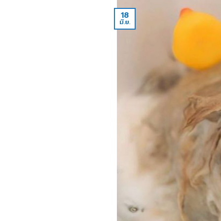
18
มิ.ย.