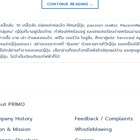
CONTINUE READING
→
เคล็ดลับ
,
10 เคล็ดลับ ปล่อยเช่าคอนโด ให้คนญี่ปุ่น
,
passion realtor
,
PassionRe
ุ่มคน" ญี่ปุ่นที่มาอยู่เมืองไทย
,
ทำห้องให้พร้อมอยู่ และตกแต่งเรียบง่ายพร้อมอ่าง
ิการซื้อ ขาย เช่า บ้านและคอนโด
,
พรีโม เซอร์วิส โซลูชั่น
,
ศึกษาคู่แข่ง: Serviced Ap
นเช่าญี่ปุ่นของเรา
,
สร้างบรรยากาศที่ "คุ้นเคย" ด้วยรายการทีวีญี่ปุ่น และเครื่องใช้ไ
รือใกล้ย่านทำงานของคนญี่ปุ่น
,
เลือกย่านที่ตอบโจทย์ไลฟ์สไตล์คุณแม่บ้าน และคุณล
่ปุ่น
,
ไม่จำเป็นต้องติดรถไฟฟ้าก็ได้
ut PRIMO
pany History
Feedback / Complaints
ion & Mission
Whistleblowing