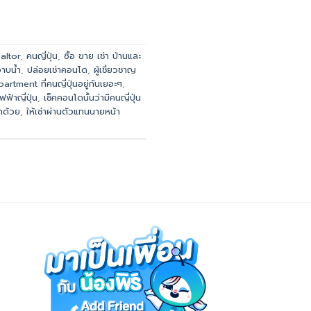
altor
,
คนญี่ปุ่น
,
ซื้อ ขาย เช่า บ้านและ
อาบน้ำ
,
ปล่อยเช่าคอนโด
,
ผู้เชี่ยวชาญ
artment ที่คนญี่ปุ่นอยู่กันเยอะๆ
,
ฟฟ้าญี่ปุ่น
,
เช็คคอนโดนั้นว่ามีคนญี่ปุ่น
ูกด้วย
,
ให้เช่าผ่านตัวแทนนายหน้า