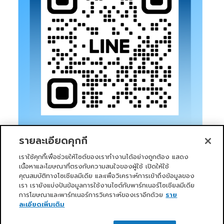
รายละเอียดคุกกี้
เราใช้คุกกี้เพื่อช่วยให้ไซต์ของเราทำงานได้อย่างถูกต้อง แสดง
เนื้อหาและโฆษณาที่ตรงกับความสนใจของผู้ใช้ เปิดให้ใช้
คุณสมบัติทางโซเชียลมีเดีย และเพื่อวิเคราะห์การเข้าถึงข้อมูลของ
เรา เรายังแบ่งปันข้อมูลการใช้งานไซต์กับพาร์ทเนอร์โซเชียลมีเดีย
การโฆษณาและพาร์ทเนอร์การวิเคราะห์ของเราอีกด้วย
ราย
หน้าแรก
บริการของเรา
ข่าวสารและกิจกรรม
PRIMO CLUB
เกี่ยวกับเรา
นักลงทุนสัมพันธ์
นโยบายการกำกับดูแลกิจการที่ดี
ละเอียดเพิ่มเติม
ความยั่งยืน
ติดต่อเรา
ติดต่อเรา
Copyright 2026 ©
Primo Service Solution Company