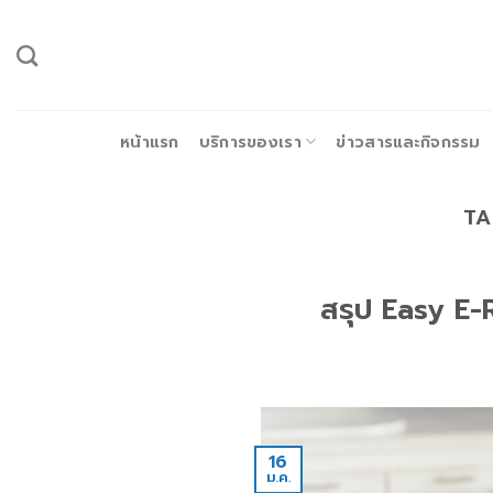
ข้าม
ไป
ยัง
เนื้อหา
หน้าแรก
บริการของเรา
ข่าวสารและกิจกรรม
TA
สรุป Easy E-R
16
ม.ค.