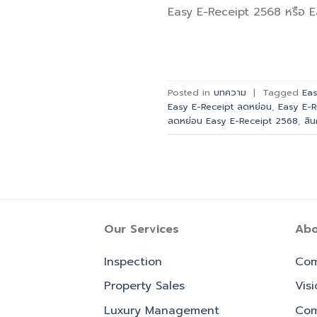
Easy E-Receipt 2568 หรือ E
Posted in
บทความ
|
Tagged
Eas
Easy E-Receipt ลดหย่อน
,
Easy E-R
ลดหย่อน Easy E-Receipt 2568
,
สิน
Our Services
Abo
Inspection
Com
Property Sales
Vis
Luxury Management
Com