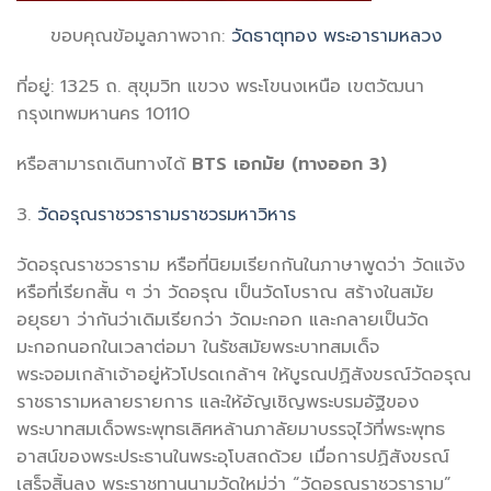
ขอบคุณข้อมูลภาพจาก:
วัดธาตุทอง พระอารามหลวง
ที่อยู่: 1325 ถ. สุขุมวิท แขวง พระโขนงเหนือ เขตวัฒนา
กรุงเทพมหานคร 10110
หรือสามารถเดินทางได้
BTS
เอกมัย
(ทางออก
3
)
3.
วัดอรุณราชวรารามราชวรมหาวิหาร
วัดอรุณราชวราราม หรือที่นิยมเรียกกันในภาษาพูดว่า วัดแจ้ง
หรือที่เรียกสั้น ๆ ว่า วัดอรุณ เป็นวัดโบราณ สร้างในสมัย
อยุธยา ว่ากันว่าเดิมเรียกว่า วัดมะกอก และกลายเป็นวัด
มะกอกนอกในเวลาต่อมา ในรัชสมัยพระบาทสมเด็จ
พระจอมเกล้าเจ้าอยู่หัวโปรดเกล้าฯ ให้บูรณปฏิสังขรณ์วัดอรุณ
ราชธารามหลายรายการ และให้อัญเชิญพระบรมอัฐิของ
พระบาทสมเด็จพระพุทธเลิศหล้านภาลัยมาบรรจุไว้ที่พระพุทธ
อาสน์ของพระประธานในพระอุโบสถด้วย เมื่อการปฏิสังขรณ์
เสร็จสิ้นลง พระราชทานนามวัดใหม่ว่า “วัดอรุณราชวราราม”