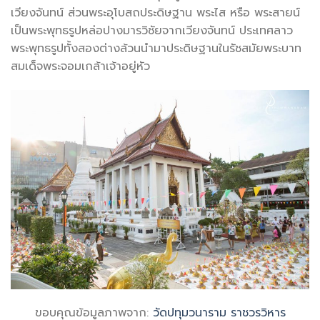
เวียงจันทน์ ส่วนพระอุโบสถประดิษฐาน พระไส หรือ พระสายน์
เป็นพระพุทธรูปหล่อปางมารวิชัยจากเวียงจันทน์ ประเทศลาว
พระพุทธรูปทั้งสองต่างล้วนนำมาประดิษฐานในรัชสมัยพระบาท
สมเด็จพระจอมเกล้าเจ้าอยู่หัว
ขอบคุณข้อมูลภาพจาก:
วัดปทุมวนาราม ราชวรวิหาร