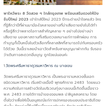
พาไหว้พระ 8
วัดสวย ๆ ใกล้กรุงเทพ พร้อมเสริมดวงให้ปัง
รับปีใหม่ 2023
เข้าใกล้ปีใหม่ 2023 ปีกระต่ายนำโชคแล้ว ใคร
ที่รู้สึกว่าปีที่ผ่านมามีอะไรหลายอย่างที่น่าเสียดายยังไม่ได้ทำ
หรือรู้สึกว่าพลาดโอกาสสำคัญหลาย ๆ อย่างไปอย่างน่า
เสียดาย มองหาสถานที่เสริมดวงเหมาะแก่การพักผ่อน การ
ทำบุญก็เป็นหนึ่งในตัวเลือกที่คลาสสิคที่สามารถไปกับครอบครัว
ได้ด้วย วันนี้เราเลยนำเอาวัดสำหรับสายบุญมาฝากกัน รับรอง
ว่าเดินทางสะดวกอิ่มบุญ ถูกใจแน่นอนค่ะ
1.
วัดพระศรีมหาธาตุวรมหาวิหาร ณ บางเขน
วัดพระศรีมหาธาตุวรมหาวิหาร เป็นพระอารามหลวงชั้นเอก
ชนิดวรมหาวิหาร เริ่มสร้างเมื่อปี พุทธศักราช 2483 โดยแนว
ความคิดในการสร้างวัดในบริเวณทุ่งบางเขนนี้เกิดขึ้นเมื่อราว
พ.ศ. 2483 ภายใต้การนำของจอมพล ป.พิบูลสงคราม โดย
ตั้งใจว่าเพื่อให้เป็นอนุสรณ์แก่การปกครองระบอบประชาธิปไตย