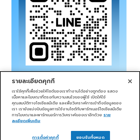
รายละเอียดคุกกี้
เราใช้คุกกี้เพื่อช่วยให้ไซต์ของเราทำงานได้อย่างถูกต้อง แสดง
เนื้อหาและโฆษณาที่ตรงกับความสนใจของผู้ใช้ เปิดให้ใช้
คุณสมบัติทางโซเชียลมีเดีย และเพื่อวิเคราะห์การเข้าถึงข้อมูลของ
เรา เรายังแบ่งปันข้อมูลการใช้งานไซต์กับพาร์ทเนอร์โซเชียลมีเดีย
การโฆษณาและพาร์ทเนอร์การวิเคราะห์ของเราอีกด้วย
ราย
หน้าแรก
บริการของเรา
ข่าวสารและกิจกรรม
PRIMO CLUB
เกี่ยวกับเรา
นักลงทุนสัมพันธ์
นโยบายการกำกับดูแลกิจการที่ดี
ละเอียดเพิ่มเติม
ความยั่งยืน
ติดต่อเรา
ติดต่อเรา
Copyright 2026 ©
Primo Service Solution Company
การตั้งค่าคุกกี้
ยอมรับทั้งหมด