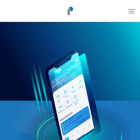
ข้าม
ไป
ยัง
เนื้อหา