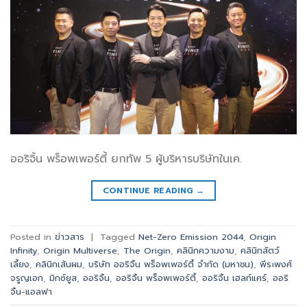
ออริจิ้น พร็อพเพอร์ตี้ ยกทัพ 5 ผู้บริหารบริษัทในเค.
CONTINUE READING
→
Posted in
ข่าวสาร
|
Tagged
Net-Zero Emission 2044
,
Origin
Infinity
,
Origin Multiverse
,
The Origin
,
คลินิกความงาม
,
คลินิกสัตว์
เลี้ยง
,
คลินิกเส้นผม
,
บริษัท ออริจิ้น พร็อพเพอร์ตี้ จำกัด (มหาชน)
,
พีระพงศ์
จรูญเอก
,
มิกซ์ยูส
,
ออริจิ้น
,
ออริจิ้น พร็อพเพอร์ตี้
,
ออริจิ้น เฮลท์แคร์
,
ออริ
จิ้น-แอลฟา