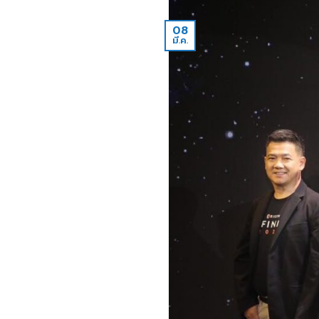
08
มี.ค.