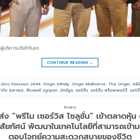
ผู้บริหารบริษัทในเค.
CONTINUE READING
→
-Zero Emission 2044
,
Origin Infinity
,
Origin Multiverse
,
The Origin
,
คลิ
 จำกัด (มหาชน)
,
พีระพงศ์ จรูญเอก
,
มิกซ์ยูส
,
ออริจิ้น
,
ออริจิ้น พร็อพเพอร์ตี้
,
ออริจิ
ข่าวสาร
่ง “พรีโม เซอร์วิส โซลูชั่น” เข้าตลาดหุ
ิสัยทัศน์ พัฒนาในเทคโนโลยีที่สามารถเข้าม
ตอบโจทย์ความสะดวกสบายของชีวิต