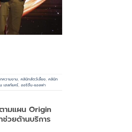
นิกความงาม
,
คลินิกสัตว์เลี้ยง
,
คลินิก
้น เฮลท์แคร์
,
ออริจิ้น-แอลฟา
้น ตามแผน Origin
าช่วยด้านบริการ