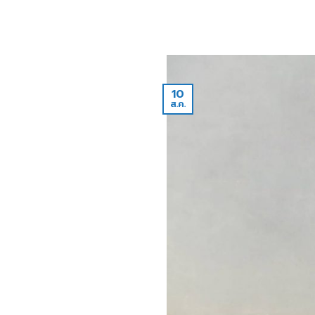
10
ส.ค.