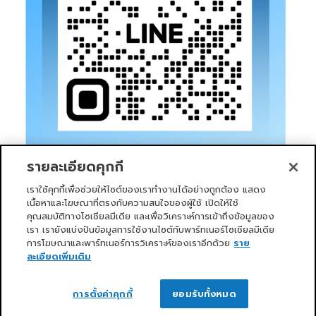
รายละเอียดคุกกี้
เราใช้คุกกี้เพื่อช่วยให้ไซต์ของเราทำงานได้อย่างถูกต้อง แสดง
เนื้อหาและโฆษณาที่ตรงกับความสนใจของผู้ใช้ เปิดให้ใช้
คุณสมบัติทางโซเชียลมีเดีย และเพื่อวิเคราะห์การเข้าถึงข้อมูลของ
เรา เรายังแบ่งปันข้อมูลการใช้งานไซต์กับพาร์ทเนอร์โซเชียลมีเดีย
การโฆษณาและพาร์ทเนอร์การวิเคราะห์ของเราอีกด้วย
ราย
หน้าแรก
บริการของเรา
ข่าวสารและกิจกรรม
PRIMO CLUB
เกี่ยวกับเรา
นักลงทุนสัมพันธ์
นโยบายการกำกับดูแลกิจการที่ดี
ละเอียดเพิ่มเติม
ความยั่งยืน
ติดต่อเรา
ติดต่อเรา
Copyright 2026 ©
Primo Service Solution Company
การตั้งค่าคุกกี้
ยอมรับทั้งหมด
Limited
OPEN