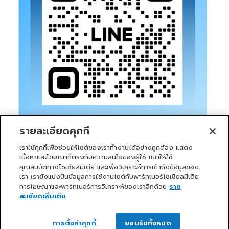
รายละเอียดคุกกี้
เราใช้คุกกี้เพื่อช่วยให้ไซต์ของเราทำงานได้อย่างถูกต้อง แสดง
เนื้อหาและโฆษณาที่ตรงกับความสนใจของผู้ใช้ เปิดให้ใช้
คุณสมบัติทางโซเชียลมีเดีย และเพื่อวิเคราะห์การเข้าถึงข้อมูลของ
เรา เรายังแบ่งปันข้อมูลการใช้งานไซต์กับพาร์ทเนอร์โซเชียลมีเดีย
การโฆษณาและพาร์ทเนอร์การวิเคราะห์ของเราอีกด้วย
ราย
หน้าแรก
บริการของเรา
ข่าวสารและกิจกรรม
PRIMO CLUB
เกี่ยวกับเรา
นักลงทุนสัมพันธ์
นโยบายการกำกับดูแลกิจการที่ดี
ละเอียดเพิ่มเติม
ความยั่งยืน
ติดต่อเรา
ติดต่อเรา
Copyright 2026 ©
Primo Service Solution Company
การตั้งค่าคุกกี้
ยอมรับทั้งหมด
Limited