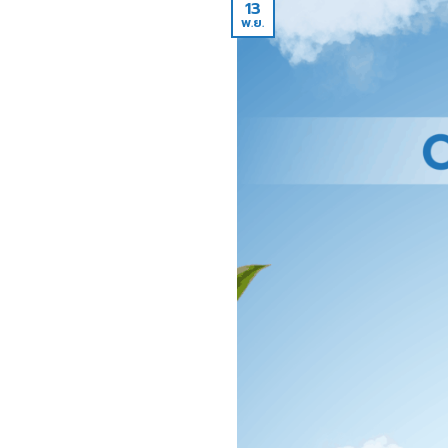
13
พ.ย.