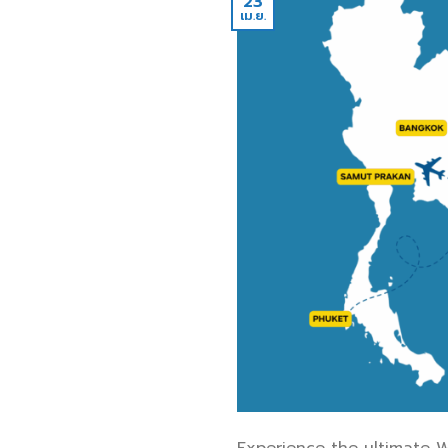
23
เม.ย.
Experience the ultimate W