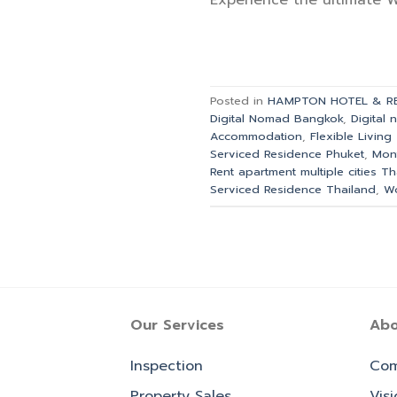
Posted in
HAMPTON HOTEL & RE
Digital Nomad Bangkok
,
Digital 
Accommodation
,
Flexible Living
Serviced Residence Phuket
,
Mont
Rent apartment multiple cities Th
Serviced Residence Thailand
,
Wo
Our Services
Abo
Inspection
Com
Property Sales
Vis