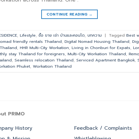
CONTINUE READING
→
SIDENCE
,
Lifestyle
,
ซื้อ ขาย เช่า บ้านและคอนโด
,
บทความ
|
Tagged
Best w
nomad friendly rentals Thailand
,
Digital Nomad Housing Thailand
,
Dig
 Thailand
,
HHR Multi-City Workation
,
Living in Chonburi for Expats
,
Lo
hly stay Thailand for foreigners
,
Multi-City Workation Thailand
,
Remo
ailand
,
Seamless relocation Thailand
,
Serviced Apartment Bangkok
,
rkation Phuket
,
Workation Thailand
ut PRIMO
pany History
Feedback / Complaints
ion & Mission
Whistleblowing