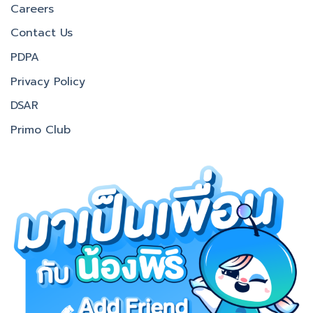
Careers
Contact Us
PDPA
Privacy Policy
DSAR
Primo Club