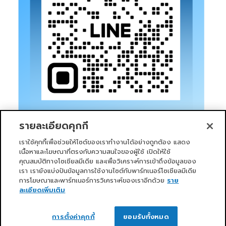
รายละเอียดคุกกี้
เราใช้คุกกี้เพื่อช่วยให้ไซต์ของเราทำงานได้อย่างถูกต้อง แสดง
เนื้อหาและโฆษณาที่ตรงกับความสนใจของผู้ใช้ เปิดให้ใช้
คุณสมบัติทางโซเชียลมีเดีย และเพื่อวิเคราะห์การเข้าถึงข้อมูลของ
เรา เรายังแบ่งปันข้อมูลการใช้งานไซต์กับพาร์ทเนอร์โซเชียลมีเดีย
การโฆษณาและพาร์ทเนอร์การวิเคราะห์ของเราอีกด้วย
ราย
หน้าแรก
บริการของเรา
ข่าวสารและกิจกรรม
PRIMO CLUB
เกี่ยวกับเรา
นักลงทุนสัมพันธ์
นโยบายการกำกับดูแลกิจการที่ดี
ละเอียดเพิ่มเติม
ความยั่งยืน
ติดต่อเรา
ติดต่อเรา
Copyright 2026 ©
Primo Service Solution Company
การตั้งค่าคุกกี้
ยอมรับทั้งหมด
Limited