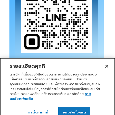
รายละเอียดคุกกี้
เราใช้คุกกี้เพื่อช่วยให้ไซต์ของเราทำงานได้อย่างถูกต้อง แสดง
เนื้อหาและโฆษณาที่ตรงกับความสนใจของผู้ใช้ เปิดให้ใช้
คุณสมบัติทางโซเชียลมีเดีย และเพื่อวิเคราะห์การเข้าถึงข้อมูลของ
เรา เรายังแบ่งปันข้อมูลการใช้งานไซต์กับพาร์ทเนอร์โซเชียลมีเดีย
การโฆษณาและพาร์ทเนอร์การวิเคราะห์ของเราอีกด้วย
ราย
หน้าแรก
บริการของเรา
ข่าวสารและกิจกรรม
PRIMO CLUB
เกี่ยวกับเรา
นักลงทุนสัมพันธ์
นโยบายการกำกับดูแลกิจการที่ดี
ละเอียดเพิ่มเติม
ความยั่งยืน
ติดต่อเรา
ติดต่อเรา
Copyright 2026 ©
Primo Service Solution Company
การตั้งค่าคุกกี้
ยอมรับทั้งหมด
Limited