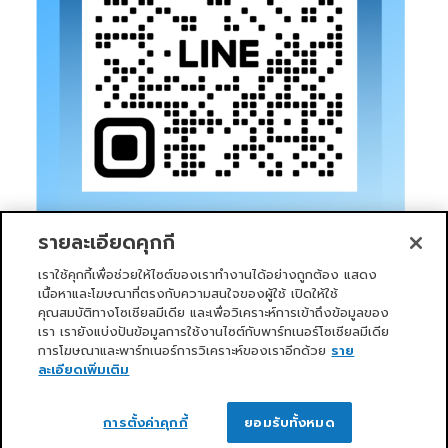
รายละเอียดคุกกี้
เราใช้คุกกี้เพื่อช่วยให้ไซต์ของเราทำงานได้อย่างถูกต้อง แสดง
เนื้อหาและโฆษณาที่ตรงกับความสนใจของผู้ใช้ เปิดให้ใช้
คุณสมบัติทางโซเชียลมีเดีย และเพื่อวิเคราะห์การเข้าถึงข้อมูลของ
เรา เรายังแบ่งปันข้อมูลการใช้งานไซต์กับพาร์ทเนอร์โซเชียลมีเดีย
การโฆษณาและพาร์ทเนอร์การวิเคราะห์ของเราอีกด้วย
ราย
หน้าแรก
บริการของเรา
ข่าวสารและกิจกรรม
PRIMO CLUB
เกี่ยวกับเรา
นักลงทุนสัมพันธ์
นโยบายการกำกับดูแลกิจการที่ดี
ละเอียดเพิ่มเติม
ความยั่งยืน
ติดต่อเรา
ติดต่อเรา
Copyright 2026 ©
Primo Service Solution Company
การตั้งค่าคุกกี้
ยอมรับทั้งหมด
Limited