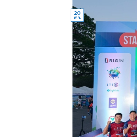
20
พ.ค.