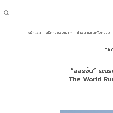
ข้าม
ไป
ยัง
เนื้อหา
หน้าแรก
บริการของเรา
ข่าวสารและกิจกรรม
TA
“ออริจิ้น” รณร
The World Run