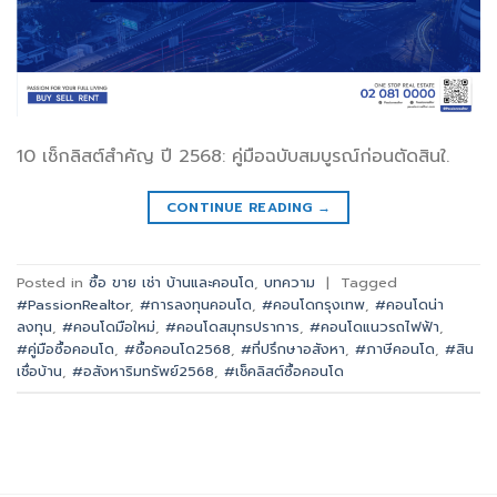
10 เช็กลิสต์สำคัญ ปี 2568: คู่มือฉบับสมบูรณ์ก่อนตัดสินใ.
CONTINUE READING
→
Posted in
ซื้อ ขาย เช่า บ้านและคอนโด
,
บทความ
|
Tagged
#PassionRealtor
,
#การลงทุนคอนโด
,
#คอนโดกรุงเทพ
,
#คอนโดน่า
ลงทุน
,
#คอนโดมือใหม่
,
#คอนโดสมุทรปราการ
,
#คอนโดแนวรถไฟฟ้า
,
#คู่มือซื้อคอนโด
,
#ซื้อคอนโด2568
,
#ที่ปรึกษาอสังหา
,
#ภาษีคอนโด
,
#สิน
เชื่อบ้าน
,
#อสังหาริมทรัพย์2568
,
#เช็คลิสต์ซื้อคอนโด