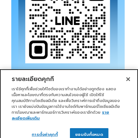
รายละเอียดคุกกี้
เราใช้คุกกี้เพื่อช่วยให้ไซต์ของเราทำงานได้อย่างถูกต้อง แสดง
เนื้อหาและโฆษณาที่ตรงกับความสนใจของผู้ใช้ เปิดให้ใช้
คุณสมบัติทางโซเชียลมีเดีย และเพื่อวิเคราะห์การเข้าถึงข้อมูลของ
เรา เรายังแบ่งปันข้อมูลการใช้งานไซต์กับพาร์ทเนอร์โซเชียลมีเดีย
การโฆษณาและพาร์ทเนอร์การวิเคราะห์ของเราอีกด้วย
ราย
หน้าแรก
บริการของเรา
ข่าวสารและกิจกรรม
PRIMO CLUB
เกี่ยวกับเรา
นักลงทุนสัมพันธ์
นโยบายการกำกับดูแลกิจการที่ดี
ละเอียดเพิ่มเติม
ความยั่งยืน
ติดต่อเรา
ติดต่อเรา
Copyright 2026 ©
Primo Service Solution Company
การตั้งค่าคุกกี้
ยอมรับทั้งหมด
Limited