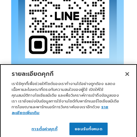
รายละเอียดคุกกี้
เราใช้คุกกี้เพื่อช่วยให้ไซต์ของเราทำงานได้อย่างถูกต้อง แสดง
เนื้อหาและโฆษณาที่ตรงกับความสนใจของผู้ใช้ เปิดให้ใช้
คุณสมบัติทางโซเชียลมีเดีย และเพื่อวิเคราะห์การเข้าถึงข้อมูลของ
เรา เรายังแบ่งปันข้อมูลการใช้งานไซต์กับพาร์ทเนอร์โซเชียลมีเดีย
การโฆษณาและพาร์ทเนอร์การวิเคราะห์ของเราอีกด้วย
ราย
หน้าแรก
บริการของเรา
ข่าวสารและกิจกรรม
PRIMO CLUB
เกี่ยวกับเรา
นักลงทุนสัมพันธ์
นโยบายการกำกับดูแลกิจการที่ดี
ละเอียดเพิ่มเติม
ความยั่งยืน
ติดต่อเรา
ติดต่อเรา
Copyright 2026 ©
Primo Service Solution Company
การตั้งค่าคุกกี้
ยอมรับทั้งหมด
Limited