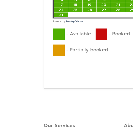
17
18
19
20
21
2
24
25
26
27
28
2
31
Powered by
Booking Calendar
-
Available
-
Booked
·
-
Partially booked
Our Services
Abo