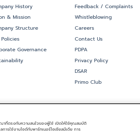
pany History
Feedback / Complaints
ion & Mission
Whistleblowing
pany Structure
Careers
Policies
Contact Us
porate Governance
PDPA
ainability
Privacy Policy
DSAR
Primo Club
ณาที่ตรงกับความสนใจของผู้ใช้ เปิดให้ใช้คุณสมบัติ
ิจกรรม
PRIMO CLUB
เกี่ยวกับเรา
นักลงทุนสัมพันธ์
นโยบายการกำกับด
มูลการใช้งานไซต์กับพาร์ทเนอร์โซเชียลมีเดีย การ
Copyright 2026 ©
Primo Service Solution Company Limited