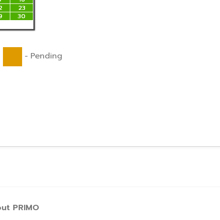
2
23
9
30
-
Pending
ut PRIMO