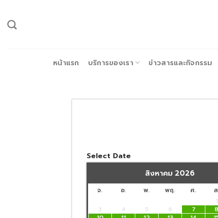
ข้าม
ไป
ยัง
เนื้อหา
หน้าแรก
บริการของเรา
ข่าวสารและกิจกรรม
Select Date
สิงหาคม
2026
จ.
อ.
พ.
พฤ.
ศ.
ส
1
3
4
5
6
7
10
11
12
13
14
1