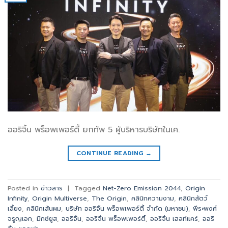
ออริจิ้น พร็อพเพอร์ตี้ ยกทัพ 5 ผู้บริหารบริษัทในเค.
CONTINUE READING
→
Posted in
ข่าวสาร
|
Tagged
Net-Zero Emission 2044
,
Origin
Infinity
,
Origin Multiverse
,
The Origin
,
คลินิกความงาม
,
คลินิกสัตว์
เลี้ยง
,
คลินิกเส้นผม
,
บริษัท ออริจิ้น พร็อพเพอร์ตี้ จำกัด (มหาชน)
,
พีระพงศ์
จรูญเอก
,
มิกซ์ยูส
,
ออริจิ้น
,
ออริจิ้น พร็อพเพอร์ตี้
,
ออริจิ้น เฮลท์แคร์
,
ออริ