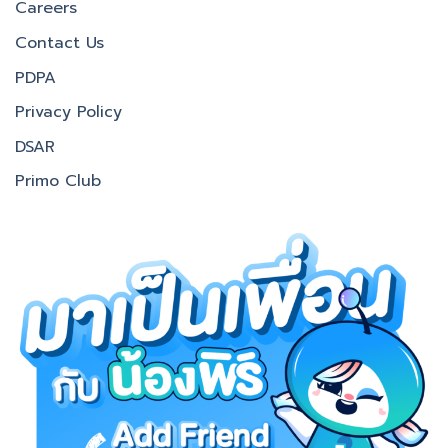
Careers
Contact Us
PDPA
Privacy Policy
DSAR
Primo Club