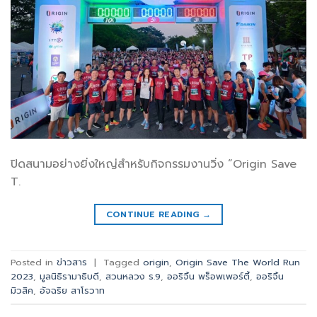
ปิดสนามอย่างยิ่งใหญ่สำหรับกิจกรรมงานวิ่ง “Origin Save
T.
CONTINUE READING
→
Posted in
ข่าวสาร
|
Tagged
origin
,
Origin Save The World Run
2023
,
มูลนิธิรามาธิบดี
,
สวนหลวง ร.9
,
ออริจิ้น พร็อพเพอร์ตี้
,
ออริจิ้น
มิวสิค
,
อัจฉริย สาโรวาท